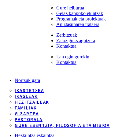
Gure helburua
Gelaz kanpoko ekintzak
Programak eta proiektuak
Aniztasunaren trataera
Zerbitzuak
Zatoz gu ezagutzera
Kontaktua
Lan egin gurekin
Kontaktua
Nortzuk gara
IKASTETXEA
IKASLEAK
HEZITZAILEAK
FAMILIAK
GIZARTEA
PASTORALA
GURE ESENTZIA, FILOSOFIA ETA MISIOA
Hezkuntza eskaintza