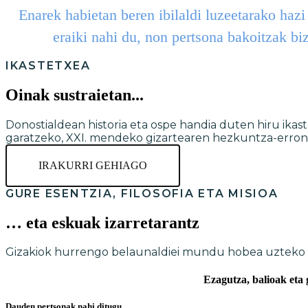
Enarek habietan beren ibilaldi luzeetarako haz
eraiki nahi du, non pertsona bakoitzak bi
IKASTETXEA
Oinak sustraietan...
Donostialdean historia eta ospe handia duten hiru ikast
garatzeko, XXI. mendeko gizartearen hezkuntza-erron
IRAKURRI GEHIAGO
GURE ESENTZIA, FILOSOFIA ETA MISIOA
… eta eskuak izarretarantz
Gizakiok hurrengo belaunaldiei mundu hobea uzteko
Ezagutza, balioak eta
Dauden pertsonak nahi ditugu