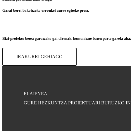
Garai berri bakoitzeko erronkei aurre egiteko prest.
Bizi-proiektu betea garatzeko gai direnak, komunitate baten parte garela aha
IRAKURRI GEHIAGO
ELAIENEA
GURE HEZKUNTZA PROIEKTUARI BURUZKO IN