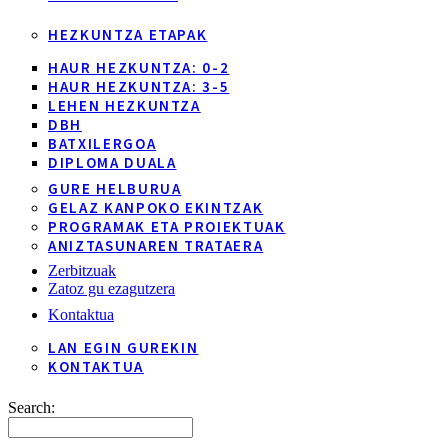
HEZKUNTZA ETAPAK
HAUR HEZKUNTZA: 0-2
HAUR HEZKUNTZA: 3-5
LEHEN HEZKUNTZA
DBH
BATXILERGOA
DIPLOMA DUALA
GURE HELBURUA
GELAZ KANPOKO EKINTZAK
PROGRAMAK ETA PROIEKTUAK
ANIZTASUNAREN TRATAERA
Zerbitzuak
Zatoz gu ezagutzera
Kontaktua
LAN EGIN GUREKIN
KONTAKTUA
Search: