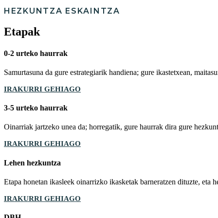
HEZKUNTZA ESKAINTZA
Etapak
0-2 urteko haurrak
Samurtasuna da gure estrategiarik handiena; gure ikastetxean, maitasun
IRAKURRI GEHIAGO
3-5 urteko haurrak
Oinarriak jartzeko unea da; horregatik, gure haurrak dira gure hezkun
IRAKURRI GEHIAGO
Lehen hezkuntza
Etapa honetan ikasleek oinarrizko ikasketak barneratzen dituzte, eta h
IRAKURRI GEHIAGO
DBH