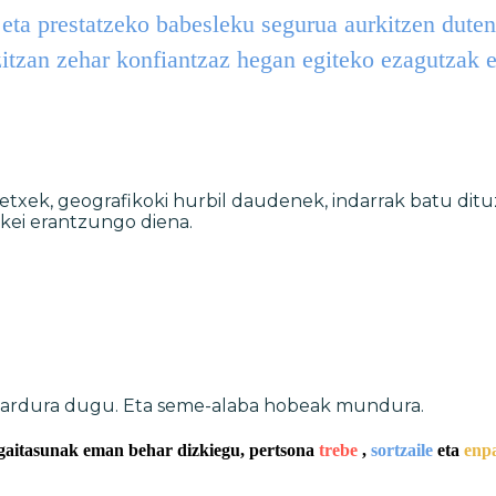
i eta prestatzeko babesleku segurua aurkitzen dute
zitzan zehar konfiantzaz hegan egiteko ezagutzak e
etxek, geografikoki hurbil daudenek, indarrak batu dituz
kei erantzungo diena.
 ardura dugu. Eta seme-alaba hobeak mundura.
 gaitasunak eman behar dizkiegu, pertsona
trebe
,
sortzaile
eta
enp