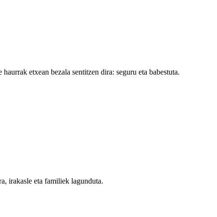
 haurrak etxean bezala sentitzen dira: seguru eta babestuta.
a, irakasle eta familiek lagunduta.