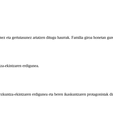
ez eta gertutasunez artatzen ditugu haurrak. Familia giroa honetan gure
tza-ekintzaren erdigunea.
ezkuntza-ekintzaren erdigunea eta beren ikaskuntzaren protagonistak dir