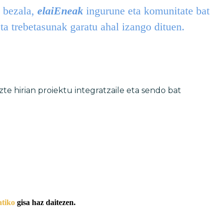
n bezala,
elaiEneak
ingurune eta komunitate bat
ta trebetasunak garatu ahal izango dituen.
te hirian proiektu integratzaile eta sendo bat
atiko
gisa haz daitezen.