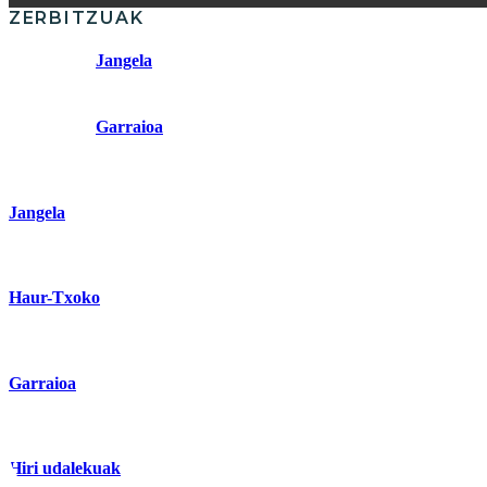
ZERBITZUAK
Jangela
Garraioa
Jangela
Haur-Txoko
Garraioa
Hiri udalekuak