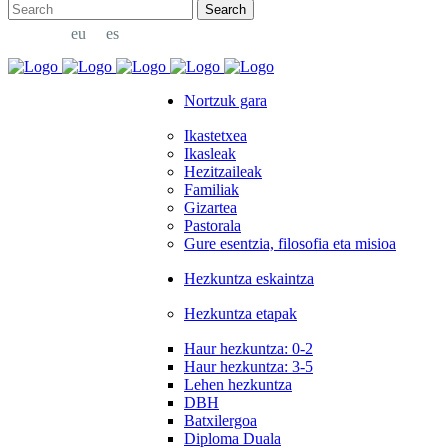
eu
es
Nortzuk gara
Ikastetxea
Ikasleak
Hezitzaileak
Familiak
Gizartea
Pastorala
Gure esentzia, filosofia eta misioa
Hezkuntza eskaintza
Hezkuntza etapak
Haur hezkuntza: 0-2
Haur hezkuntza: 3-5
Lehen hezkuntza
DBH
Batxilergoa
Diploma Duala