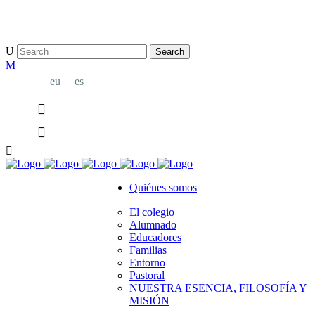
bridge@example.com
eu
es
Quiénes somos
El colegio
Alumnado
Educadores
Familias
Entorno
Pastoral
NUESTRA ESENCIA, FILOSOFÍA Y
MISIÓN