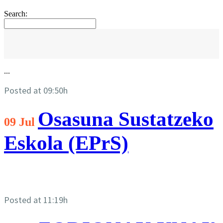
Search:
...
Posted at 09:50h
Osasuna Sustatzeko
09 Jul
Eskola (EPrS)
Posted at 11:19h