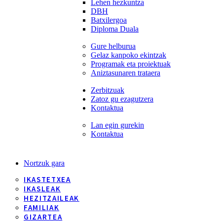
Lehen hezkuntza
DBH
Batxilergoa
Diploma Duala
Gure helburua
Gelaz kanpoko ekintzak
Programak eta proiektuak
Aniztasunaren trataera
Zerbitzuak
Zatoz gu ezagutzera
Kontaktua
Lan egin gurekin
Kontaktua
Nortzuk gara
IKASTETXEA
IKASLEAK
HEZITZAILEAK
FAMILIAK
GIZARTEA