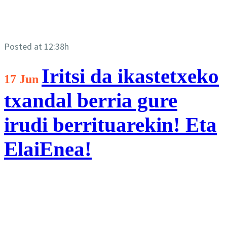
Posted at 12:38h
Iritsi da ikastetxeko
17 Jun
txandal berria gure
irudi berrituarekin! Eta
ElaiEnea!