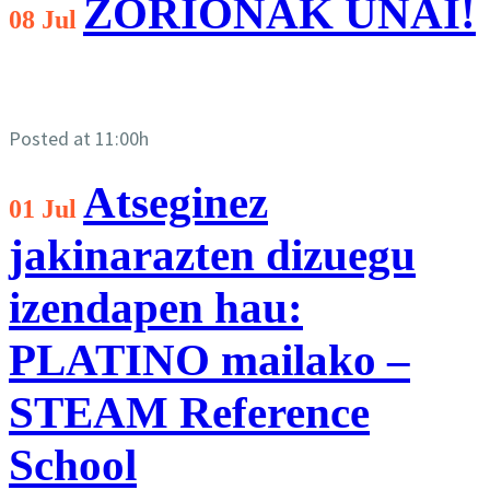
ZORIONAK UNAI!
08 Jul
Posted at 11:00h
Atseginez
01 Jul
jakinarazten dizuegu
izendapen hau:
PLATINO mailako –
STEAM Reference
School