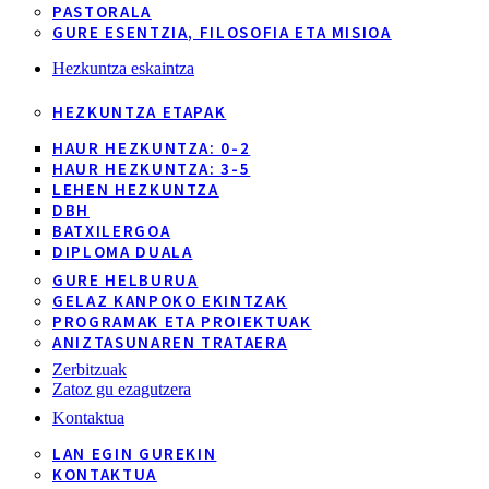
PASTORALA
GURE ESENTZIA, FILOSOFIA ETA MISIOA
Hezkuntza eskaintza
HEZKUNTZA ETAPAK
HAUR HEZKUNTZA: 0-2
HAUR HEZKUNTZA: 3-5
LEHEN HEZKUNTZA
DBH
BATXILERGOA
DIPLOMA DUALA
GURE HELBURUA
GELAZ KANPOKO EKINTZAK
PROGRAMAK ETA PROIEKTUAK
ANIZTASUNAREN TRATAERA
Zerbitzuak
Zatoz gu ezagutzera
Kontaktua
LAN EGIN GUREKIN
KONTAKTUA