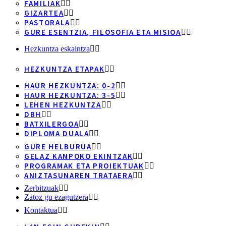
FAMILIAK
GIZARTEA
PASTORALA
GURE ESENTZIA, FILOSOFIA ETA MISIOA
Hezkuntza eskaintza
HEZKUNTZA ETAPAK
HAUR HEZKUNTZA: 0-2
HAUR HEZKUNTZA: 3-5
LEHEN HEZKUNTZA
DBH
BATXILERGOA
DIPLOMA DUALA
GURE HELBURUA
GELAZ KANPOKO EKINTZAK
PROGRAMAK ETA PROIEKTUAK
ANIZTASUNAREN TRATAERA
Zerbitzuak
Zatoz gu ezagutzera
Kontaktua