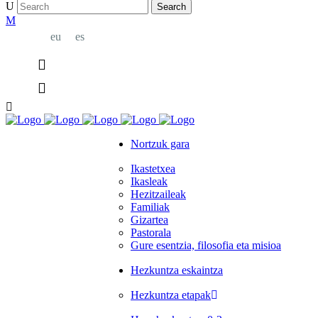
eu
es
Nortzuk gara
Ikastetxea
Ikasleak
Hezitzaileak
Familiak
Gizartea
Pastorala
Gure esentzia, filosofia eta misioa
Hezkuntza eskaintza
Hezkuntza etapak