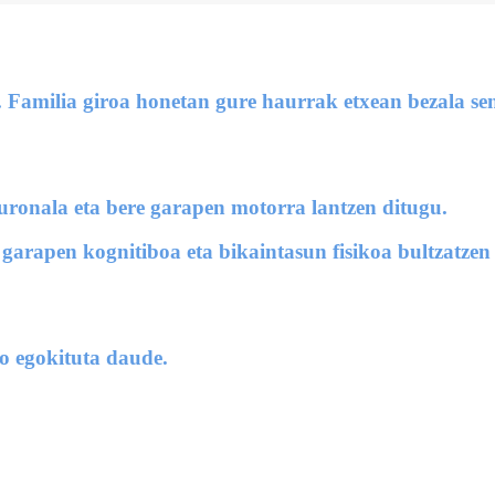
 Familia giroa honetan gure haurrak etxean bezala sent
euronala eta bere garapen motorra lantzen ditugu.
garapen kognitiboa eta bikaintasun fisikoa bultzatzen
o egokituta daude.