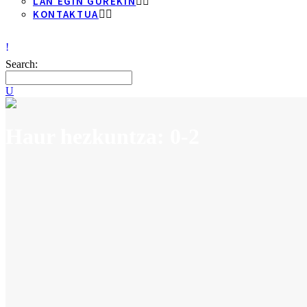
LAN EGIN GUREKIN
KONTAKTUA
Search:
Haur hezkuntza: 0-2