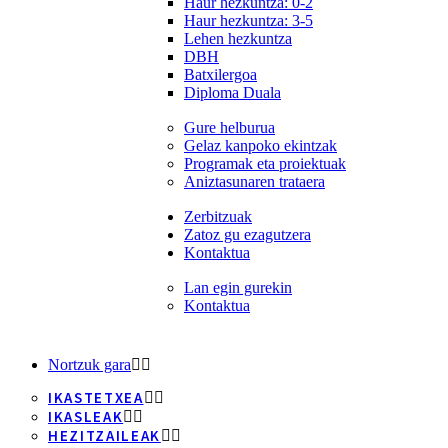
Haur hezkuntza: 0-2
Haur hezkuntza: 3-5
Lehen hezkuntza
DBH
Batxilergoa
Diploma Duala
Gure helburua
Gelaz kanpoko ekintzak
Programak eta proiektuak
Aniztasunaren trataera
Zerbitzuak
Zatoz gu ezagutzera
Kontaktua
Lan egin gurekin
Kontaktua
Nortzuk gara
IKASTETXEA
IKASLEAK
HEZITZAILEAK