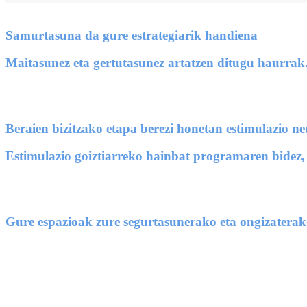
Samurtasuna da gure estrategiarik handiena
Maitasunez eta gertutasunez artatzen ditugu haurrak.
Beraien bizitzako etapa berezi honetan estimulazio n
Estimulazio goiztiarreko hainbat programaren bidez, 
Gure espazioak zure segurtasunerako eta ongizaterak