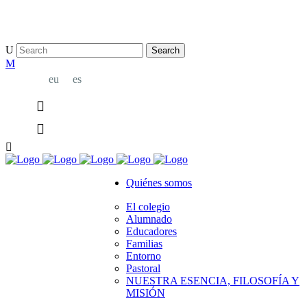
bridge@example.com
eu
es
Quiénes somos
El colegio
Alumnado
Educadores
Familias
Entorno
Pastoral
NUESTRA ESENCIA, FILOSOFÍA Y
MISIÓN