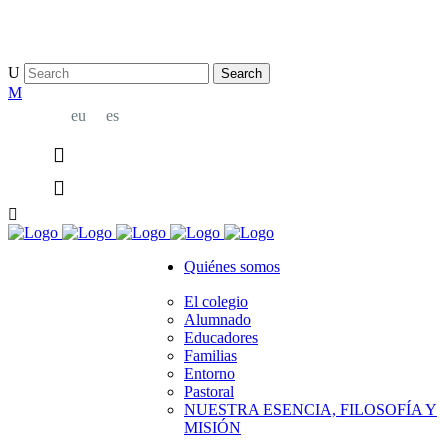
bridge@example.com
eu
es
Quiénes somos
El colegio
Alumnado
Educadores
Familias
Entorno
Pastoral
NUESTRA ESENCIA, FILOSOFÍA Y
MISIÓN