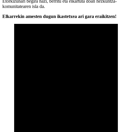
Etorkizunari begira hazi, berritu eta elkartuta doan hezkuntza-
komunitatearen isla da.
Elkarrekin amesten dugun ikastetxea ari gara eraikitzen!