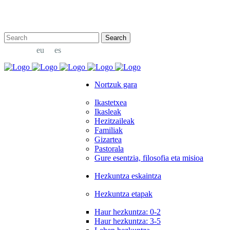
bridge@example.com
eu
es
Nortzuk gara
Ikastetxea
Ikasleak
Hezitzaileak
Familiak
Gizartea
Pastorala
Gure esentzia, filosofia eta misioa
Hezkuntza eskaintza
Hezkuntza etapak
Haur hezkuntza: 0-2
Haur hezkuntza: 3-5