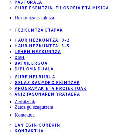
PASTORALA
GURE ESENTZIA, FILOSOFIA ETA MISIOA
Hezkuntza eskaintza
HEZKUNTZA ETAPAK
HAUR HEZKUNTZA: 0-2
HAUR HEZKUNTZA: 3-5
LEHEN HEZKUNTZA
DBH
BATXILERGOA
DIPLOMA DUALA
GURE HELBURUA
GELAZ KANPOKO EKINTZAK
PROGRAMAK ETA PROIEKTUAK
ANIZTASUNAREN TRATAERA
Zerbitzuak
Zatoz gu ezagutzera
Kontaktua
LAN EGIN GUREKIN
KONTAKTUA