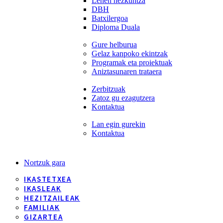
Lehen hezkuntza
DBH
Batxilergoa
Diploma Duala
Gure helburua
Gelaz kanpoko ekintzak
Programak eta proiektuak
Aniztasunaren trataera
Zerbitzuak
Zatoz gu ezagutzera
Kontaktua
Lan egin gurekin
Kontaktua
Nortzuk gara
IKASTETXEA
IKASLEAK
HEZITZAILEAK
FAMILIAK
GIZARTEA