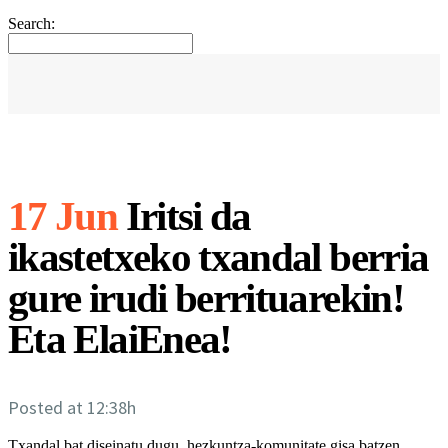
Search:
17 Jun
Iritsi da
ikastetxeko txandal berria
gure irudi berrituarekin!
Eta ElaiEnea!
Posted at 12:38h
Txandal bat diseinatu dugu, hezkuntza-komunitate gisa batzen