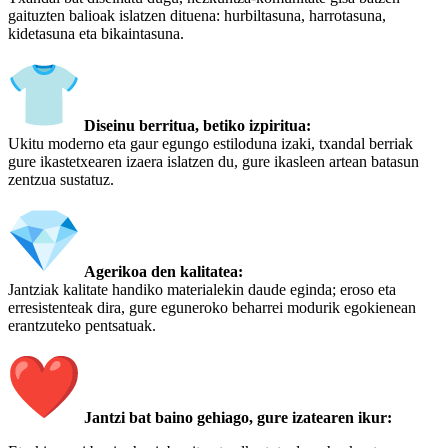
gaituzten balioak islatzen dituena: hurbiltasuna, harrotasuna,
kidetasuna eta bikaintasuna.
Diseinu berritua, betiko izpiritua:
Ukitu moderno eta gaur egungo estiloduna izaki, txandal berriak
gure ikastetxearen izaera islatzen du, gure ikasleen artean batasun
zentzua sustatuz.
Agerikoa den kalitatea:
Jantziak kalitate handiko materialekin daude eginda; eroso eta
erresistenteak dira, gure eguneroko beharrei modurik egokienean
erantzuteko pentsatuak.
Jantzi bat baino gehiago, gure izatearen ikur: