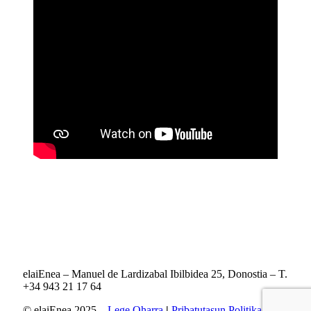
elaiEnea – Manuel de Lardizabal Ibilbidea 25, Donostia – T.
+34 943 21 17 64
© elaiEnea 2025
–
Lege Oharra
|
Pribatutasun Politika
|