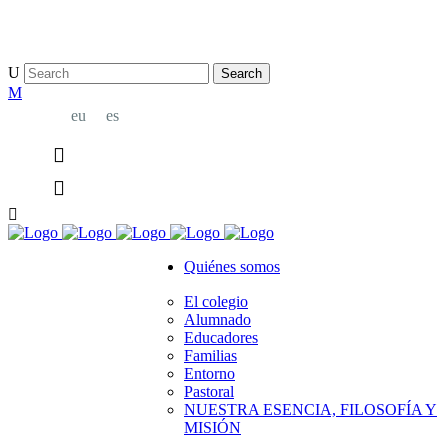
bridge@example.com
eu
es
Quiénes somos
El colegio
Alumnado
Educadores
Familias
Entorno
Pastoral
NUESTRA ESENCIA, FILOSOFÍA Y
MISIÓN