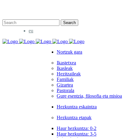
bridge@example.com
eu
Nortzuk gara
Ikastetxea
Ikasleak
Hezitzaileak
Familiak
Gizartea
Pastorala
Gure esentzia, filosofia eta misioa
Hezkuntza eskaintza
Hezkuntza etapak
Haur hezkuntza: 0-2
Haur hezkuntza: 3-5