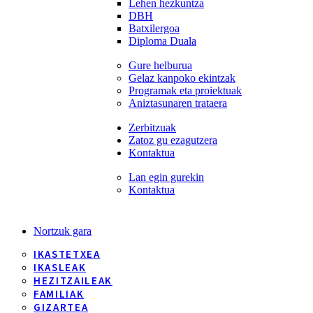
Lehen hezkuntza
DBH
Batxilergoa
Diploma Duala
Gure helburua
Gelaz kanpoko ekintzak
Programak eta proiektuak
Aniztasunaren trataera
Zerbitzuak
Zatoz gu ezagutzera
Kontaktua
Lan egin gurekin
Kontaktua
Nortzuk gara
IKASTETXEA
IKASLEAK
HEZITZAILEAK
FAMILIAK
GIZARTEA