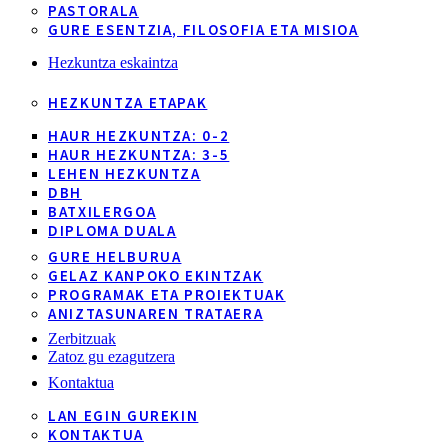
PASTORALA
GURE ESENTZIA, FILOSOFIA ETA MISIOA
Hezkuntza eskaintza
HEZKUNTZA ETAPAK
HAUR HEZKUNTZA: 0-2
HAUR HEZKUNTZA: 3-5
LEHEN HEZKUNTZA
DBH
BATXILERGOA
DIPLOMA DUALA
GURE HELBURUA
GELAZ KANPOKO EKINTZAK
PROGRAMAK ETA PROIEKTUAK
ANIZTASUNAREN TRATAERA
Zerbitzuak
Zatoz gu ezagutzera
Kontaktua
LAN EGIN GUREKIN
KONTAKTUA